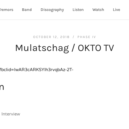
Tremors
Band
Discography
Listen
Watch
Live
OCTOBER 12, 2018 /
PHASE IV
Mulatschag / OKTO TV
6?fbclid=IwAR3cARKSYIh3rvqbAz-2T-
n
 Interview