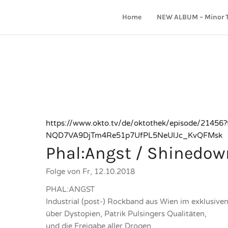
Home
NEW ALBUM – Minor 
https://www.okto.tv/de/oktothek/episode/2145
NQD7VA9DjTm4Re51p7UfPL5NeUlJc_KvQFMsk
Phal:Angst / Shinedow
Folge von Fr, 12.10.2018
PHAL:ANGST
Industrial (post-) Rockband aus Wien im exklusiven
über Dystopien, Patrik Pulsingers Qualitäten,
und die Freigabe aller Drogen.