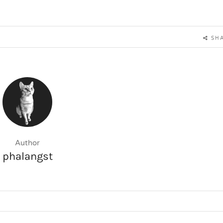
SH
Author
phalangst