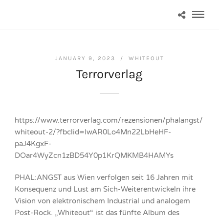
JANUARY 9, 2023 /
WHITEOUT
Terrorverlag
https://www.terrorverlag.com/rezensionen/phalangst/
whiteout-2/?fbclid=IwAR0Lo4Mn22LbHeHF-
paJ4KgxF-
DOar4WyZcn1zBD54Y0p1KrQMKMB4HAMYs
PHAL:ANGST aus Wien verfolgen seit 16 Jahren mit
Konsequenz und Lust am Sich-Weiterentwickeln ihre
Vision von elektronischem Industrial und analogem
Post-Rock. „Whiteout“ ist das fünfte Album des